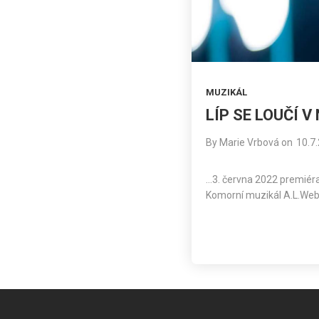
MUZIKÁL
LÍP SE LOUČÍ V
By
Marie Vrbová
on
10.7
…3. června 2022 premiéra
Komorní muzikál A.L.Webb