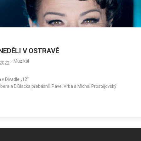
 NEDĚLI V OSTRAVĚ
-
Muzikál
.2022
 v Divadle „12“
era a D.Blacka přebásnili Pavel Vrba a Michal Prostějovský