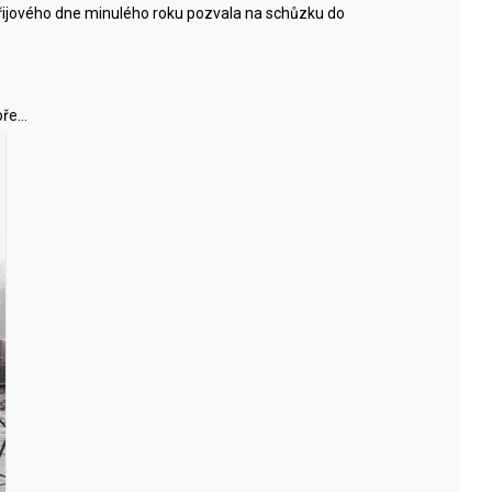
zářijového dne minulého roku pozvala na schůzku do
oře…