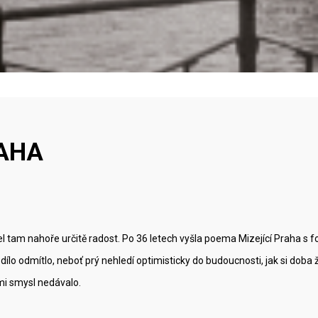
RAHA
l tam nahoře určitě radost. Po 36 letech vyšla poema Mizející Praha s f
h dílo odmítlo, neboť prý nehledí optimisticky do budoucnosti, jak si doba
 mi smysl nedávalo.