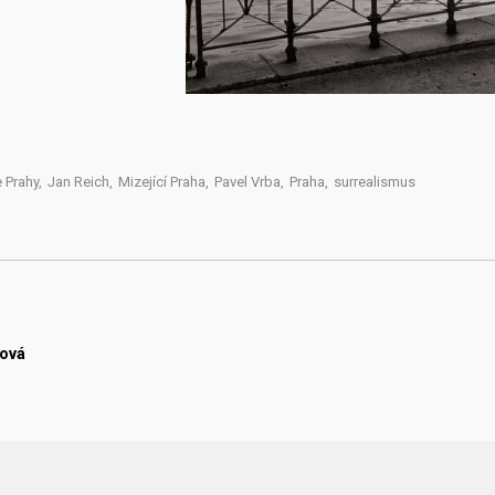
 Prahy
,
Jan Reich
,
Mizející Praha
,
Pavel Vrba
,
Praha
,
surrealismus
bová