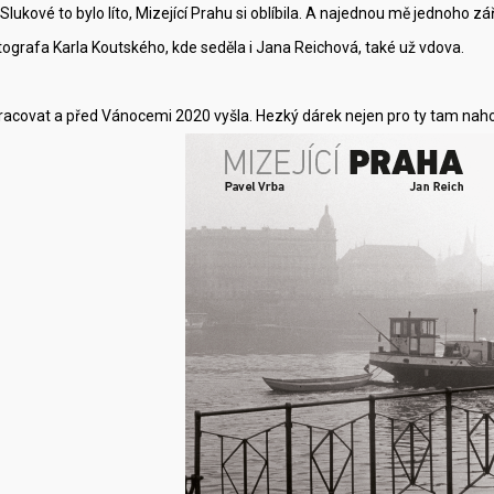
ukové to bylo líto, Mizející Prahu si oblíbila. A najednou mě jednoho 
ografa Karla Koutského, kde seděla i Jana Reichová, také už vdova.
pracovat a před Vánocemi 2020 vyšla. Hezký dárek nejen pro ty tam nah