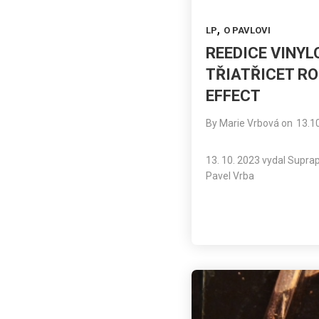
,
LP
O PAVLOVI
REEDICE VINYL
TŘIATŘICET RO
EFFECT
By
Marie Vrbová
on
13.1
13. 10. 2023 vydal Suprap
Pavel Vrba