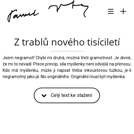
Z trablů nového tisíciletí
Jsem negramot! Chybí mi druhá, možná třetí gramotnost. Je divné,
že mi to nevadí. Přece princip, síla myšlenky není odvislá na přenosu.
Kdo má myšlenku, může ji napsat třeba inkoustovou tužkou, je-li
negramotný jako já. Nic originálního. Originální musí být myšlenka.
Celý text ke stažení