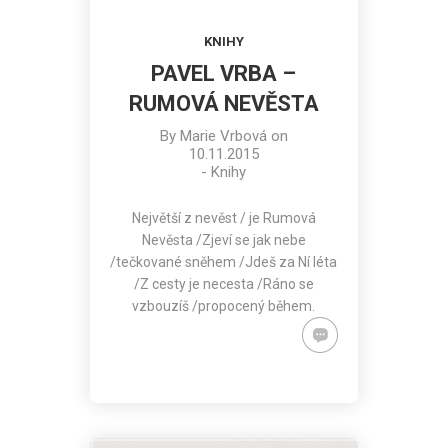
KNIHY
PAVEL VRBA –
RUMOVÁ NEVĚSTA
By
Marie Vrbová
on
10.11.2015
-
Knihy
Největší z nevěst / je Rumová
Nevěsta /Zjeví se jak nebe
/tečkované sněhem /Jdeš za Ní léta
/Z cesty je necesta /Ráno se
vzbouzíš /propocený během.