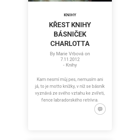
KNIHY
KŘEST KNIHY
BÁSNIČEK
CHARLOTTA
By
Marie Vrbová
on
7.11.2012
-
Knihy
Kam nesmí můj pes, nemusím ani
já, to je motto knížky, v níž se básník
vyznává ze svého vztahu ke zvířeti,
fence labradorského retrívra.