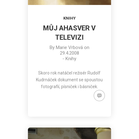
KNIHY
MŮJ AHASVER V
TELEVIZI
By
Marie Vrbová
on
29.4.2008
-
Knihy
Skoro rok natáčel režisér Rudolf
Kudrnáček dokument se spoustou
fotografií, písniček i básniček.