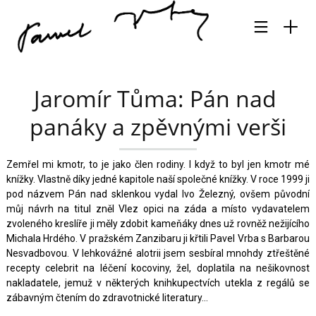
Jaromír Tůma: Pán nad 
panáky a zpěvnými verši
Zemřel mi kmotr, to je jako člen rodiny. I když to byl jen kmotr mé
knížky. Vlastně díky jedné kapitole naší společné knížky. V roce 1999 ji
pod názvem Pán nad sklenkou vydal Ivo Železný, ovšem původní
můj návrh na titul zněl Vlez opici na záda a místo vydavatelem
zvoleného kreslíře ji měly zdobit kameňáky dnes už rovněž nežijícího
Michala Hrdého. V pražském Zanzibaru ji křtili Pavel Vrba s Barbarou
Nesvadbovou. V lehkovážné alotrii jsem sesbíral mnohdy ztřeštěné
recepty celebrit na léčení kocoviny, žel, doplatila na nešikovnost
nakladatele, jemuž v některých knihkupectvích utekla z regálů se
zábavným čtením do zdravotnické literatury…