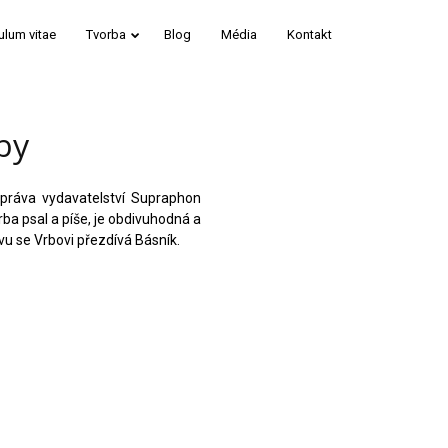
ulum vitae
Tvorba
Blog
Média
Kontakt
by
zpráva vydavatelství Supraphon
rba psal a píše, je obdivuhodná a
vu se Vrbovi přezdívá Básník.