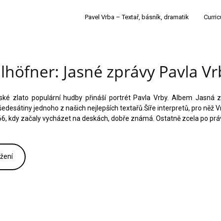
Pavel Vrba – Textař, básník, dramatik
Curric
lhöfner: Jasné zprávy Pavla Vr
eské zlato populární hudby přináší portrét Pavla Vrby. Albem Jasná 
edesátiny jednoho z našich nejlepších textařů.Šíře interpretů, pro něž V
966, kdy začaly vycházet na deskách, dobře známá. Ostatně zcela po prá
žení