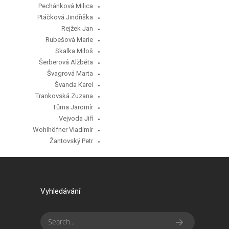
Pechánková Milica
Ptáčková Jindřiška
Rejžek Jan
Rubešová Marie
Skalka Miloš
Šerberová Alžběta
Švagrová Marta
Švanda Karel
Trankovská Zuzana
Tůma Jaromír
Vejvoda Jiří
Wohlhöfner Vladimír
Žantovský Petr
Vyhledávání