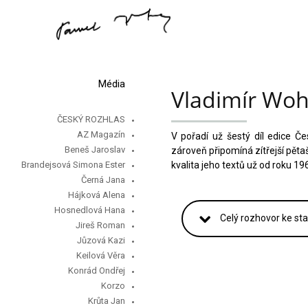
Média
Vladimír Woh
ČESKÝ ROZHLAS
AZ Magazín
V pořadí už šestý díl edice Č
Beneš Jaroslav
zároveň připomíná zítřejší pětaš
Brandejsová Simona Ester
kvalita jeho textů už od roku 1
Černá Jana
Hájková Alena
Hosnedlová Hana
Celý rozhovor ke sta
Jireš Roman
Jůzová Kazi
Keilová Věra
Konrád Ondřej
Korzo
Krůta Jan