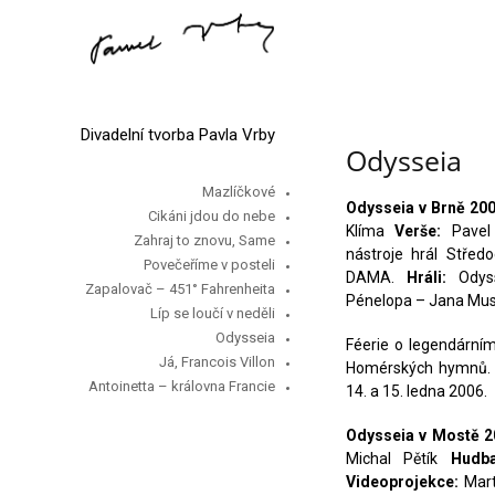
Divadelní tvorba Pavla Vrby
Odysseia
Mazlíčkové
Odysseia v Brně 20
Cikáni jdou do nebe
Klíma
Verše:
Pavel
Zahraj to znovu, Same
nástroje hrál Střed
Povečeříme v posteli
DAMA.
Hráli:
Odyss
Zapalovač – 451° Fahrenheita
Pénelopa – Jana Musi
Líp se loučí v neděli
Odysseia
Féerie o legendární
Já, Francois Villon
Homérských hymnů. 
Antoinetta – královna Francie
14. a 15. ledna 2006.
Odysseia v Mostě
2
Michal Pětík
Hudba
Videoprojekce:
Mart