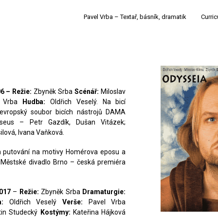
Pavel Vrba – Textař, básník, dramatik
Curric
06 –
Režie:
Zbyněk Srba
Scénář:
Miloslav
 Vrba
Hudba:
Oldřich Veselý. Na bicí
oevropský soubor bicích nástrojů DAMA
eus – Petr Gazdík, Dušan Vitázek;
lová, Ivana Vaňková.
m putování na motivy Homérova eposu a
Městské divadlo Brno – česká premiéra
017
–
Režie:
Zbyněk Srba
Dramaturgie:
:
Oldřich Veselý
Verše:
Pavel Vrba
in Studecký
Kostýmy:
Kateřina Hájková