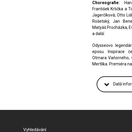
Choreografie:
Hana 
František Krtička a 
Jagerčíková, Otto Li
Rošetský, Jan Beneš
Matyáš Procházka, Ev
a další.
Odysseovo legendár
eposu. Inspirace č
Otmara Vaňorného, 
Mertlíka. Premiéra na
Další info
Vyhledávání