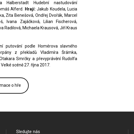
Halberstadt Hudební nastudování
Tomáš Alferd.
Hrají:
Jakub Koudela, Lucia
ška, Zita Benešová, Ondřej Dvořák, Marcel
, Ivana Zajáčková, Lilian Fischerová,
a Radilová, Michaela Krausová, Jiří Kraus
ní putování podle Homérova slavného
erpány z překladů Vladimíra Šrámka,
Otakara Smrčky a převyprávění Rudolfa
 Velké scéně 27. října 2017.
rmace o hře
Sledujte nás