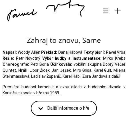
Zahraj to znovu, Same
Napsal:
Woody Allen
Překlad:
Dana Hábová
Texty písní:
Pavel Vrba
Režie:
Petr Novotný
Výběr hudby a instrumentace:
Mirko Krebs
Choreografie:
Petr Boria
Účinkovala:
vokální skupina Dobrý Večer
Quintet.
Hráli:
Libor Žídek, Jan Ježek, Miro Grisa, Karel Gult, Milena
Steinmasslová, Ladislav Županič, Karel Hábl, Zora Jandová a další.
Premiéra hudební komedie o dvou dílech v Hudebním divadle v
Karlíně se konala v březnu 1989.
Další informace o hře