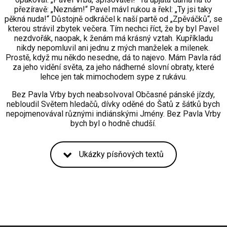
přezíravě: „Neznám!“ Pavel mávl rukou a řekl: „Ty jsi taky
pěkná nuda!“ Důstojně odkráčel k naší partě od „Zpěváčků“, se
kterou strávil zbytek večera. Tím nechci říct, že by byl Pavel
nezdvořák, naopak, k ženám má krásný vztah. Kupříkladu
nikdy nepomluvil ani jednu z mých manželek a milenek.
Prostě, když mu někdo nesedne, dá to najevo. Mám Pavla rád
za jeho vidění světa, za jeho nádherné slovní obraty, které
lehce jen tak mimochodem sype z rukávu.
Bez Pavla Vrby bych neabsolvoval Občasné pánské jízdy,
nebloudil Světem hledačů, dívky oděné do Šatů z šátků bych
nepojmenovával různými indiánskými Jmény. Bez Pavla Vrby
bych byl o hodně chudší.
Ukázky písňových textů