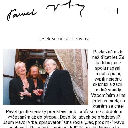
Lešek Semelka o Pavlovi
Pavla znám víc
než třicet let. Za
tu dobu jsme
spolu napsali
mnoho písní,
vypili nejednu
sklenici a zažili
hodně srandy.
Vzpomínám si na
jeden večírek, na
kterém se chtěl
Pavel gentlemansky představit jisté profesorce s drdolem
vyčesaným až do stropu. „Dovolíte, abych se představil?
Jsem Pavel Vrba, spisovatel!“ Ona řekla: „Jak, prosím?“ Pavel
opakoval: „Pavel Vrba, spisovatel!“ Ta upjatá dáma na to